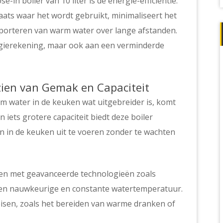
-in boiler van 10 liter is de energie-efficiëntie.
aats waar het wordt gebruikt, minimaliseert het
nsporteren van warm water over lange afstanden.
ergierekening, maar ook aan een verminderde
rzien van Gemak en Capaciteit
 water in de keuken wat uitgebreider is, komt
n iets grotere capaciteit biedt deze boiler
 in de keuken uit te voeren zonder te wachten
pen met geavanceerde technologieën zoals
 een nauwkeurige en constante watertemperatuur.
ereisen, zoals het bereiden van warme dranken of