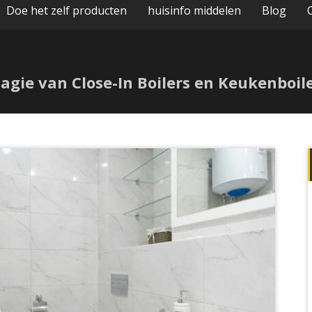
Doe het zelf producten
huisinfo middelen
Blog
gie van Close-In Boilers en Keukenboil