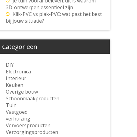
Je tuin vooraf beleven: dit is waarom
3D-ontwerpen essentieel zijn
Klik-PVC vs plak-PVC: wat past het best
bij jouw situatie?
Categorieën
DIY
Electronica
Interieur
Keuken
Overige bouw
Schoonmaakproducten
Tuin
Vastgoed
verhuizing
Vervoersproducten
Verzorgingsproducten