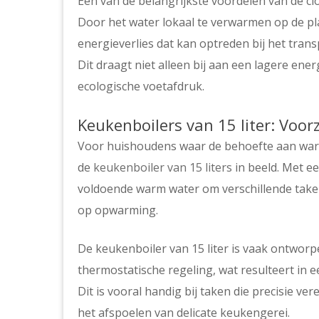
Een van de belangrijkste voordelen van de close
Door het water lokaal te verwarmen op de pl
energieverlies dat kan optreden bij het tra
Dit draagt niet alleen bij aan een lagere en
ecologische voetafdruk.
Keukenboilers van 15 liter: Voo
Voor huishoudens waar de behoefte aan warm
de
keukenboiler van 15 liters
in beeld. Met ee
voldoende warm water om verschillende taken
op opwarming.
De keukenboiler van 15 liter is vaak ontwor
thermostatische regeling, wat resulteert in
Dit is vooral handig bij taken die precisie v
het afspoelen van delicate keukengerei.