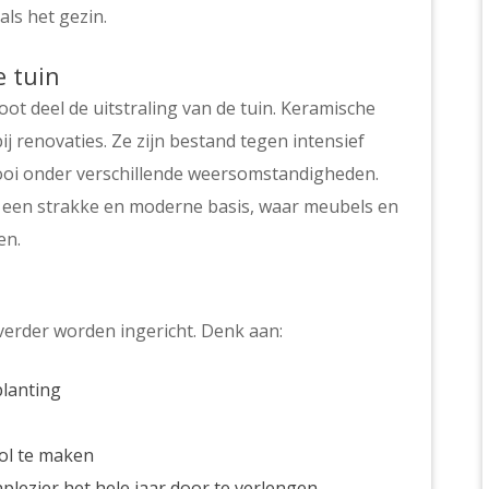
als het gezin.
e tuin
ot deel de uitstraling van de tuin. Keramische
ij renovaties. Ze zijn bestand tegen intensief
mooi onder verschillende weersomstandigheden.
 een strakke en moderne basis, waar meubels en
en.
verder worden ingericht. Denk aan:
planting
vol te maken
lezier het hele jaar door te verlengen