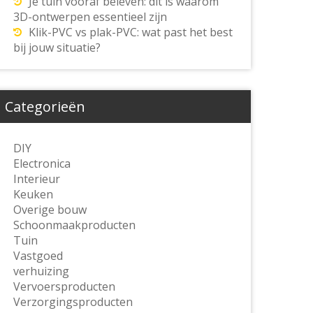
Je tuin vooraf beleven: dit is waarom
3D-ontwerpen essentieel zijn
Klik-PVC vs plak-PVC: wat past het best
bij jouw situatie?
Categorieën
DIY
Electronica
Interieur
Keuken
Overige bouw
Schoonmaakproducten
Tuin
Vastgoed
verhuizing
Vervoersproducten
Verzorgingsproducten