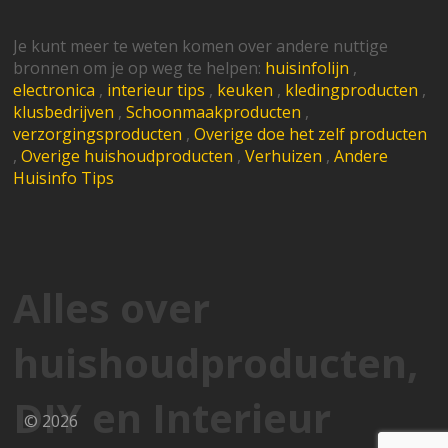
Je kunt meer te weten komen over andere nuttige
bronnen om je op weg te helpen:
huisinfolijn
,
electronica
,
interieur tips
,
keuken
,
kledingproducten
,
klusbedrijven
,
Schoonmaakproducten
,
verzorgingsproducten
,
Overige doe het zelf producten
,
Overige huishoudproducten
,
Verhuizen
,
Andere
Huisinfo Tips
Alles over
huishoudproducten,
DIY en Interieur
© 2026