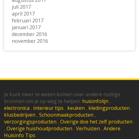
augustus 2017
juli 2017
april 2017
februari 2017
januari 2017
december 2016
november 2016
Je kunt meer te weten komen over andere nuttige
bronnen om je op weg te helpen:
huisinfolijn
,
electronica
,
interieur tips
,
keuken
,
kledingproducten
,
klusbedrijven
,
Schoonmaakproducten
,
verzorgingsproducten
,
Overige doe het zelf producten
,
Overige huishoudproducten
,
Verhuizen
,
Andere
Huisinfo Tips